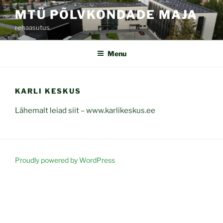
Skip
MTÜ PÕLVKONDADE MAJA
to
rehaasutus
content
Menu
KARLI KESKUS
Lähemalt leiad siit – www.karlikeskus.ee
Proudly powered by WordPress